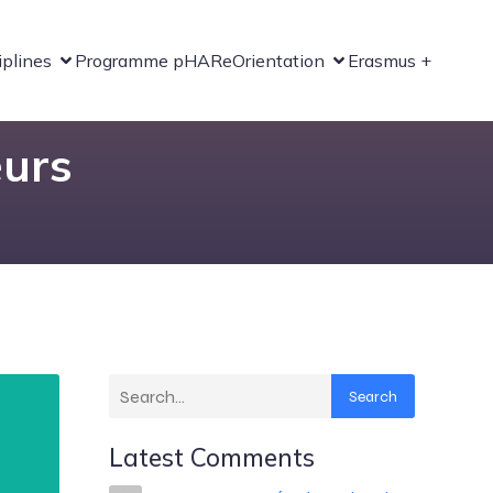
iplines
Programme pHARe
Orientation
Erasmus +
urs
Search
Latest Comments