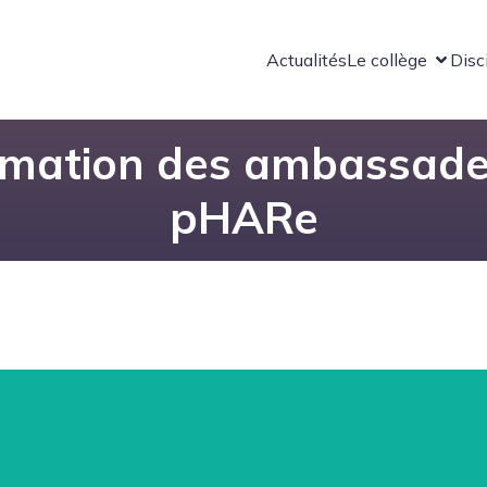
Actualités
Le collège
Disc
rmation des ambassade
pHARe