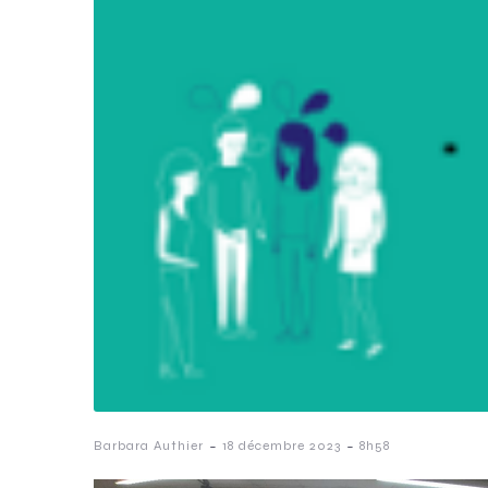
-
-
Barbara Authier
18 décembre 2023
8h58