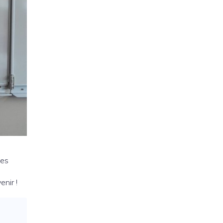
les
enir !