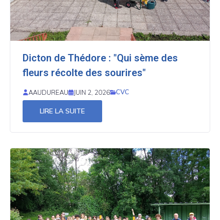
Dicton de Thédore : "Qui sème des
fleurs récolte des sourires"
CVC
AAUDUREAU
JUIN 2, 2026
LIRE LA SUITE