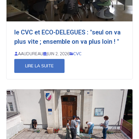
le CVC et ECO-DELEGUES : "seul on va
plus vite ; ensemble on va plus loin ! "
CVC
AAUDUREAU
JUIN 2, 2026
LIRE LA SUITE