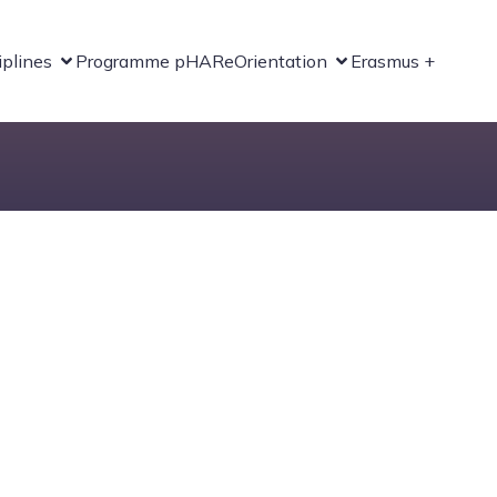
iplines
Programme pHARe
Orientation
Erasmus +