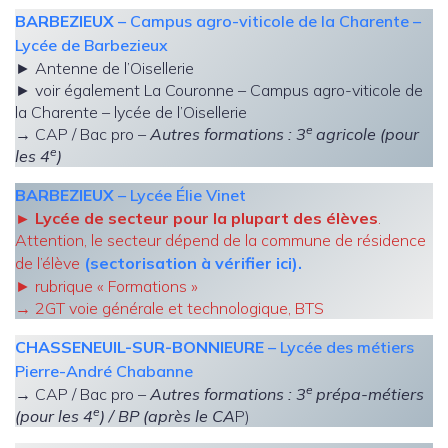
BARBEZIEUX
– Campus agro-viticole de la Charente –
Lycée de Barbezieux
► Antenne de l’Oisellerie
► voir également La Couronne – Campus agro-viticole de
la Charente – lycée de l’Oisellerie
e
→ CAP / Bac pro –
Autres formations : 3
agricole (pour
e
les 4
)
BARBEZIEUX
– Lycée Élie Vinet
► Lycée de secteur pour la plupart des élèves
.
Attention, le secteur dépend de la commune de résidence
de l’élève
(sectorisation à vérifier ici).
► rubrique « Formations »
→ 2GT voie générale et technologique, BTS
CHASSENEUIL-SUR-BONNIEURE
– Lycée des métiers
Pierre-André Chabanne
e
→ CAP / Bac pro –
Autres formations : 3
prépa-métiers
e
(pour les 4
)
/ BP
(après le CA
P)