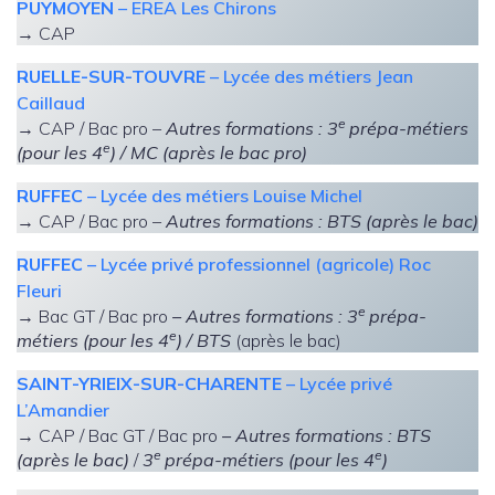
PUYMOYEN
– EREA Les Chirons
→ CAP
RUELLE-SUR-TOUVRE
– Lycée des métiers Jean
Caillaud
e
→ CAP / Bac pro –
Autres formations : 3
prépa-mé
tiers
e
(pour les 4
) / MC (après le bac pro)
RUFFEC
– Lycée des métiers Louise Michel
→ CAP / Bac pro –
Autres formations : BTS (après le bac)
RUFFEC
– Lycée privé professionnel (agricole) Roc
Fleuri
e
→ Bac GT / Bac pro
– Autres formations : 3
prépa-
e
métiers
(pour les 4
)
/ BTS
(après le bac)
SAINT-YRIEIX-SUR-CHARENTE
– Lycée privé
L’Amandier
→ CAP / Bac GT / Bac pro
– Autres formations : BTS
e
e
(après le bac)
/
3
prépa-métiers (pour les 4
)