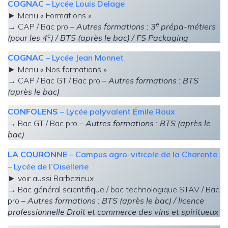
COGNAC
– Lycée Louis Delage
► Menu « Formations »
e
→ CAP / Bac pro
–
Autres formations : 3
prépa-métiers
e
(pour les 4
)
/ BTS
(après le bac) / FS Packaging
COGNAC
– Lycée Jean Monnet
► Menu « Nos formations »
→ CAP / Bac GT / Bac pro
– Autres formations : BTS
(après le bac)
CONFOLENS
– Lycée polyvalent Émile Roux
→ Bac GT / Bac pro
– Autres formations : BTS (après le
bac)
LA COURONNE
– Campus agro-viticole de la Charente
– Lycée de l’Oisellerie
► voir aussi Barbezieux
→ Bac général scientifique / bac technologique STAV / Bac
pro
– Autres formations : BTS (après le bac) / licence
professionnelle Droit et commerce des vins et spiritueux