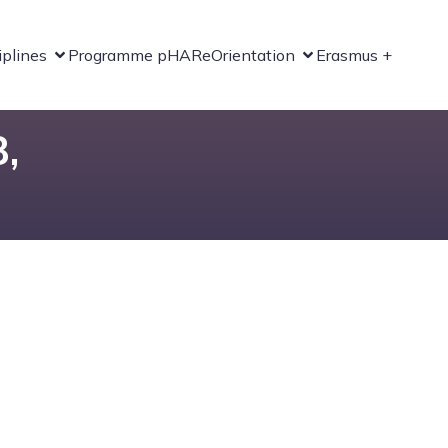
iplines
Programme pHARe
Orientation
Erasmus +
,