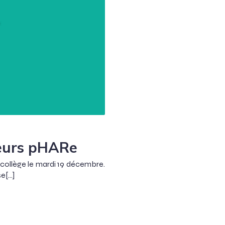
eurs pHARe
collège le mardi 19 décembre.
se[…]