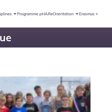
iplines
Programme pHARe
Orientation
Erasmus +
que