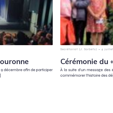
-
Secrétariat (J. Sorbets)
4 juill
 Couronne
Cérémonie du «
i 9 décembre afin de participer
À la suite d’un message des
]
commémorer l’histoire des dépo