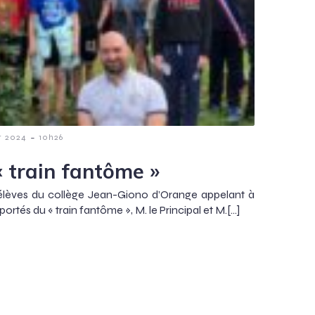
-
et 2024
10h26
 train fantôme »
 élèves du collège Jean-Giono d’Orange appelant à
rtés du « train fantôme », M. le Principal et M.[…]