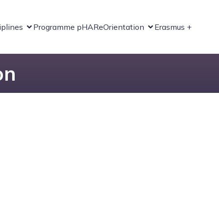
iplines
Programme pHARe
Orientation
Erasmus +
on