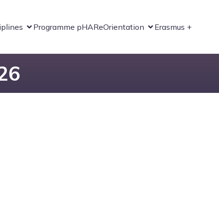
iplines
Programme pHARe
Orientation
Erasmus +
026