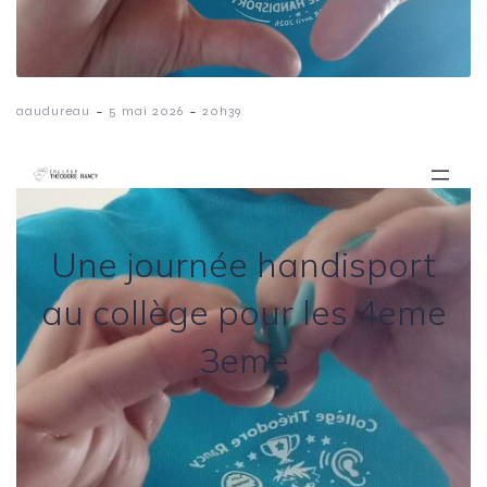
-
-
aaudureau
5 mai 2026
20h39
Une journée handisport
au collège pour les 4eme
3eme