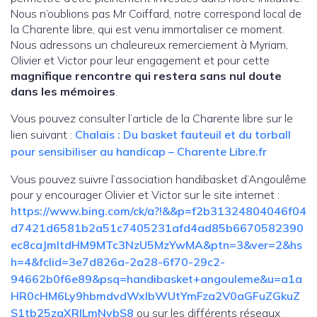
Nous n’oublions pas Mr Coiffard, notre correspond local de
la Charente libre, qui est venu immortaliser ce moment.
Nous adressons un chaleureux remerciement à Myriam,
Olivier et Victor pour leur engagement et pour cette
magnifique rencontre qui restera sans nul doute
dans les mémoires
.
Vous pouvez consulter l’article de la Charente libre sur le
lien suivant :
Chalais : Du basket fauteuil et du torball
pour sensibiliser au handicap – Charente Libre.fr
Vous pouvez suivre l’association handibasket d’Angoulême
pour y encourager Olivier et Victor sur le site internet :
https://www.bing.com/ck/a?!&&p=f2b31324804046f04
d7421d6581b2a51c7405231afd4ad85b6670582390
ec8caJmltdHM9MTc3NzU5MzYwMA&ptn=3&ver=2&hs
h=4&fclid=3e7d826a-2a28-6f70-29c2-
94662b0f6e89&psq=handibasket+angouleme&u=a1a
HR0cHM6Ly9hbmdvdWxlbWUtYmFza2V0aGFuZGkuZ
S1tb25zaXRlLmNvbS8
ou sur les différents réseaux