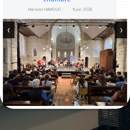
Merwan HAMOUD
8 juin 2026
–
‹
›