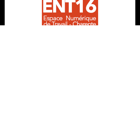
COLLÈGE THÉODORE RANCY
34, rue d’Angoulême
16210 Chalais
ce.0160015e@ac-poitiers.fr
05 45 98 24 44