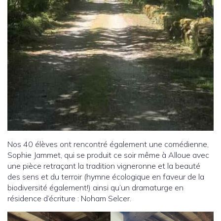
Nos 40 élèves ont rencontré également une comédienne,
Sophie Jammet, qui se produit ce soir même à Alloue avec
une pièce retraçant la tradition vigneronne et la beauté
des sens et du terroir (hymne écologique en faveur de la
biodiversité également!) ainsi qu’un dramaturge en
résidence d’écriture : Noham Selcer.