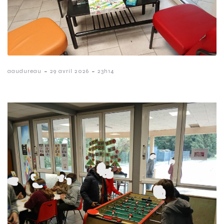
-
-
aaudureau
29 avril 2026
23h14