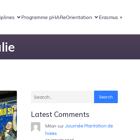
iplines
Programme pHARe
Orientation
Erasmus +
lie
Search
Latest Comments
Journée Plantation de
Milan
sur
haies