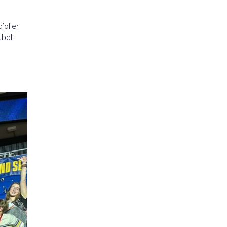
’aller
ball
s