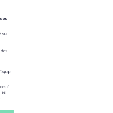
des
é sur
r des
l’équipe
ccès à
 les
t