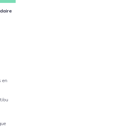
adaire
s en
et/ou
que