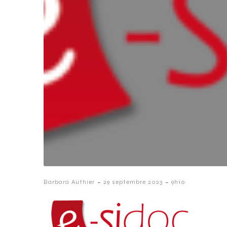
-
-
Barbara Authier
29 septembre 2023
9h10