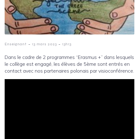
-
-
Enseignant
13 mars 2023
13h13
Dans le cadre de 2 programmes “Erasmus +” dans lesquels
le collège est engagé, les élèves de 5ème sont entrés en
contact avec nos partenaires polonais par visioconférence.