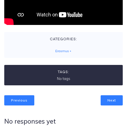
CATEGORIES:
Erasmus +
TAGS:
No tags
Previous
Next
No responses yet