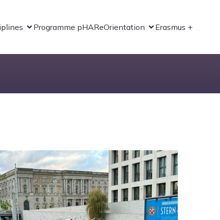
iplines
Programme pHARe
Orientation
Erasmus +