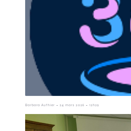
-
-
Barbara Authier
24 mars 2026
12h29