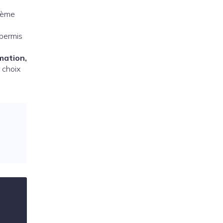
 3ème
 permis
mation,
r choix