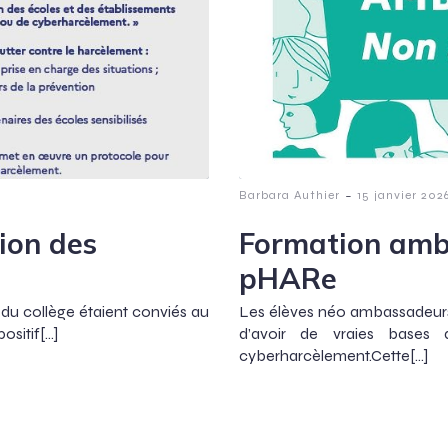
-
Barbara Authier
15 janvier 202
ion des
Formation amb
pHARe
s du collège étaient conviés au
Les élèves néo ambassadeurs 
ositif[…]
d’avoir de vraies bases 
cyberharcèlement.Cette[…]