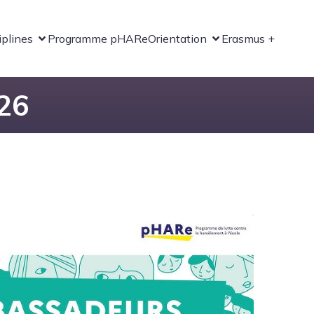
iplines
Programme pHARe
Orientation
Erasmus +
026