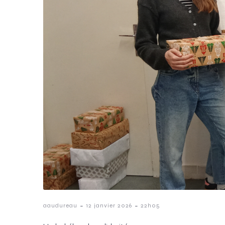
-
-
aaudureau
12 janvier 2026
22h05