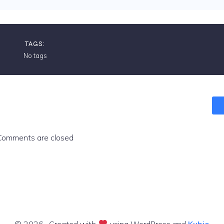
TAGS:
No tags
Comments are closed
© 2026 . Created with
using WordPress and
Kubio