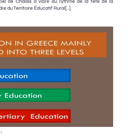
Ciel de Chalais a vibré au rythme de la fête de la
e du Territoire Éducatif Rural[…]
42