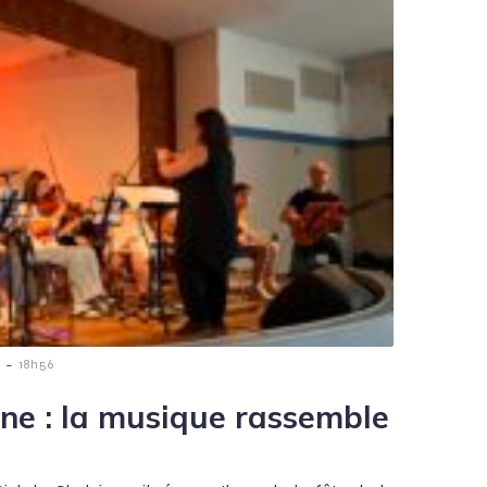
-
18h56
ène : la musique rassemble