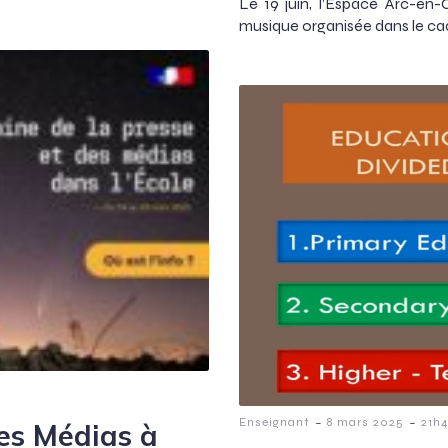
Le 19 juin, l’Espace Arc-en-
musique organisée dans le cadr
-
-
Enseignant
8 mars 2025
21h
es Médias à