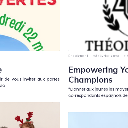
-
-
Enseignant
28 février 2026
11
e
Empowering You
Champions
r de vous inviter aux portes
 20
“Donner aux jeunes les moyens
correspondants espagnols de L