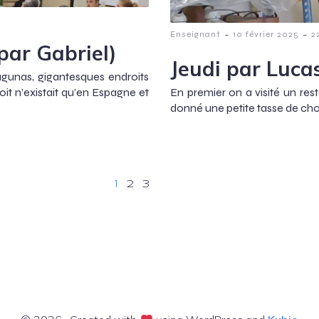
-
-
Enseignant
10 février 2025
2
par Gabriel)
Jeudi par Luca
Lagunas, gigantesques endroits
it n’existait qu’en Espagne et
En premier on a visité un rest
donné une petite tasse de cho
1
2
3