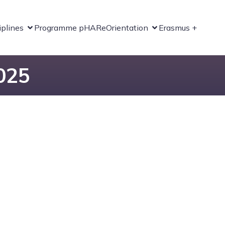
iplines
Programme pHARe
Orientation
Erasmus +
025