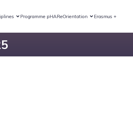
iplines
Programme pHARe
Orientation
Erasmus +
25