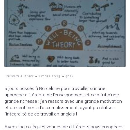
-
-
Barbara Authier
1 mars 2025
9h24
5 jours passés à Barcelone pour travailler sur une
approche différente de l’enseignement et cela fut d’une
grande richesse : j’en ressors avec une grande motivation
et un sentiment d’accomplissement, ayant pu réaliser
l’intégralité de ce travail en anglais !
Avec cinq collègues venues de différents pays européens