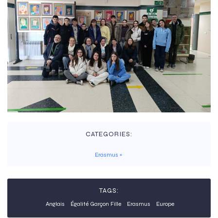
CATEGORIES:
Erasmus +
TAGS:
Anglais
Égalité Garçon Fille
Erasmus
Europe