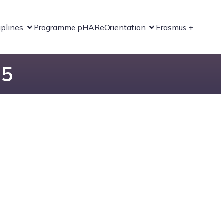
iplines
Programme pHARe
Orientation
Erasmus +
25