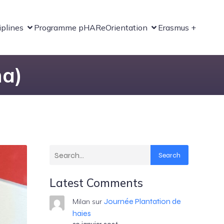
iplines
Programme pHARe
Orientation
Erasmus +
na)
Search
Latest Comments
Journée Plantation de
Milan
sur
haies