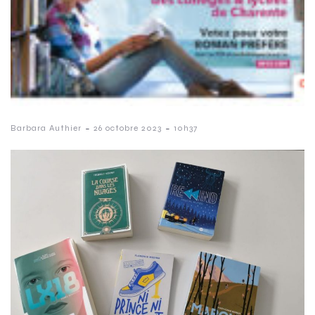
-
-
Barbara Authier
26 octobre 2023
10h37