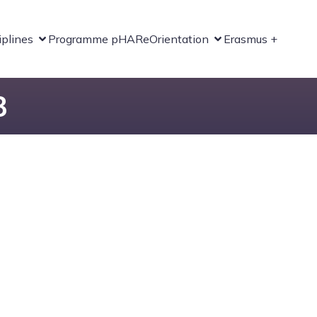
iplines
Programme pHARe
Orientation
Erasmus +
3