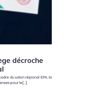
lège décroche
al
adre du salon régional EPA, la
nses pour le[…]