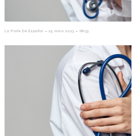
-
-
La Profe De Español
25 mars 2023
18h33