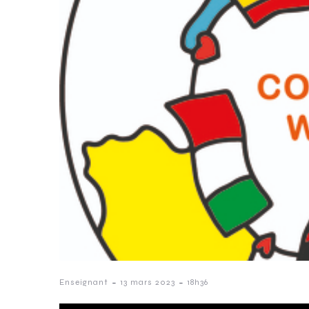
-
-
Enseignant
13 mars 2023
18h36