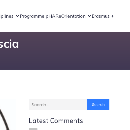
iplines
Programme pHARe
Orientation
Erasmus +
scia
Search
Latest Comments