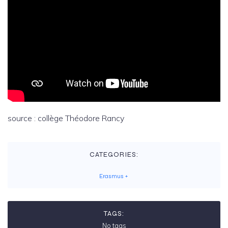
source : collège Théodore Rancy
CATEGORIES:
Erasmus +
TAGS:
No tags