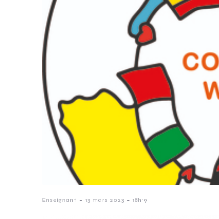
-
-
Enseignant
13 mars 2023
18h19