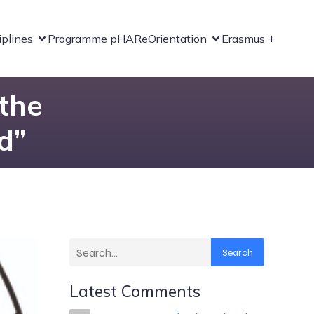
iplines
Programme pHARe
Orientation
Erasmus +
 the
d”
Search
Latest Comments