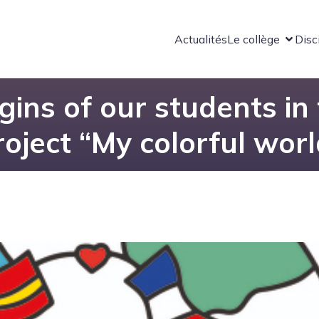
Actualités
Le collège
Disc
gins of our students in
roject “My colorful worl