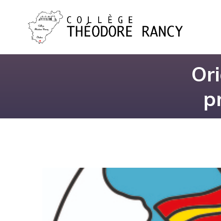
Ori
p