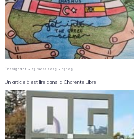
-
-
Enseignant
13 mars 2023
19h05
Un article à est lire dans la Charente Libre !