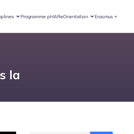
iplines
Programme pHARe
Orientation
Erasmus +
s la