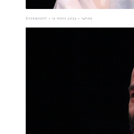
-
-
Enseignant
12 mars 2023
14h09