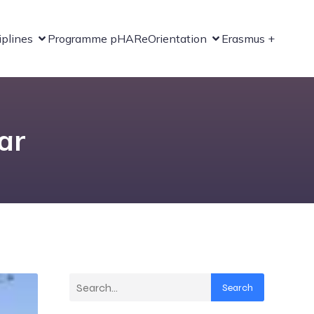
iplines
Programme pHARe
Orientation
Erasmus +
ar
Search